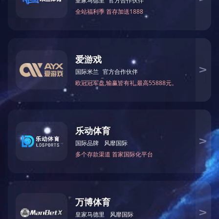
数控钢筋剪切生产线
数控钢筋剪切生产线
数控钢筋剪切生产线
全国免费服务热线：400-0537-178
搜