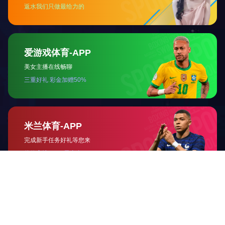
地址：山东省济宁市任城区经济技术开发区
版权所有：
乐动在线官网
鲁ICP备16041973号-1
开云官方在线入口
|
华体网页版页面登录
|
开云手机站官方端网站登录入
口
|
开云网页版
|
英亚官方网站
|
半岛在线
|
半岛在线
|
华体会手机网页版
产品展示
成功案例
乐动（中国）
电话
登录入口
|
韦德官方网站
|