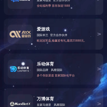
实力工厂
全国免费服务热线：400-0537-178
搜