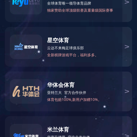
机械为主产品，研发制造了新的数控全自动钢筋成套加工设备
实力工厂
实力工厂
实力工厂
实力工厂
实力工厂
实力工厂
实力工厂
实力工厂