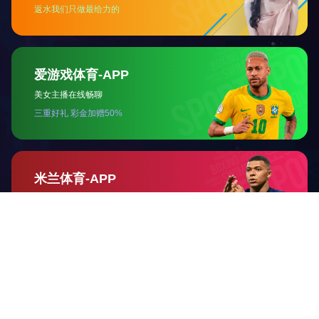
版权所有：
乐动在线官网
鲁ICP备16041973号-1
开云官方在线入口
|
华体网页版页面登录
|
开云手机站官方端网站登录入
口
|
开云网页版
|
英亚官方网站
|
半岛在线
|
半岛在线
|
华体会手机网页版
产品展示
成功案例
乐动（中国）
电话
登录入口
|
韦德官方网站
|