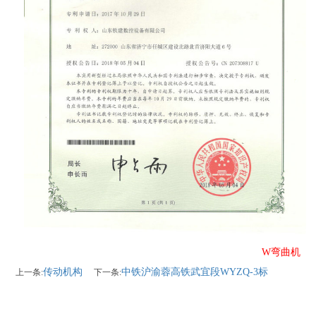
W弯曲机
传动机构
中铁沪渝蓉高铁武宜段WYZQ-3标
上一条:
下一条: